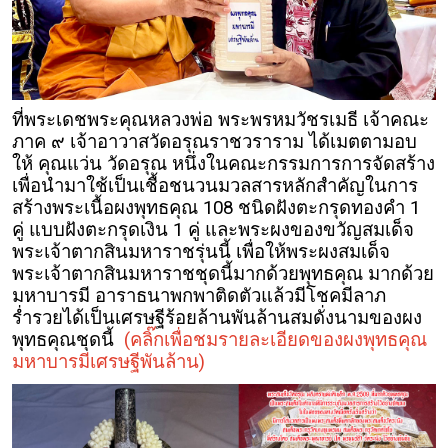
ที่พระเดชพระคุณหลวงพ่อ พระพรหมวัชรเมธี เจ้าคณะ
ภาค ๙ เจ้าอาวาสวัดอรุณราชวราราม ได้เมตตามอบ
ให้ คุณแว่น วัดอรุณ หนึ่งในคณะกรรมการการจัดสร้าง
เพื่อนำมาใช้เป็นเชื้อชนวนมวลสารหลักสำคัญในการ
สร้างพระเนื้อผงพุทธคุณ 108 ชนิดฝังตะกรุดทองคำ 1
คู่ แบบฝังตะกรุดเงิน 1 คู่ และพระผงของขวัญสมเด็จ
พระเจ้าตากสินมหาราชรุ่นนี้ เพื่อให้พระผงสมเด็จ
พระเจ้าตากสินมหาราชชุดนี้มากด้วยพุทธคุณ มากด้วย
มหาบารมี อาราธนาพกพาติดตัวแล้วมีโชคมีลาภ
ร่ำรวยได้เป็นเศรษฐีร้อยล้านพันล้านสมดั่งนามของผง
พุทธคุณชุดนี้
(คลิ๊กเพื่อชมรายละเอียดของผงพุทธคุณ
มหาบารมีเศรษฐีพันล้าน)