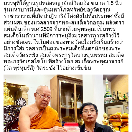
บรรจุที่ใต้ฐานรูปหล่อพญายักษ์วัดแจ้ง ขนาด 1.5 นิ้ว
รุ่นมหาบารมีและรุ่นมหาโภคทรัพย์ของวัดอรุณ
ราชวรารามที่เกิดปาฏิหาริย์โด่งดังไปทั้งประเทศ ซึ่งมี
ส่วนผสมของมวลสารจากพระสมเด็จวัดอรุณ หลังตรา
แผ่นดินเล็ก พ.ศ.2509 ที่มากด้วยพุทธคุณ เป็นพระ
สมเด็จในตำนานที่มีการระบุถึงมวลสารการสร้างไว้
อย่างชัดเจน ในใบฝอยของทางวัดเมื่อครั้งเริ่มสร้างว่า
มีการใส่มวลสารเป็นผงพระสมเด็จที่แตกหักของพระ
สมเด็จวัดระฆัง สมเด็จพระกรุวัดบางขุนพรหม สมเด็จ
พระกรุวัดเกศไชโย ที่สร้างโดย สมเด็จพระพุฒาจารย์
(โต พฺรหฺมรํสี) วัดระฆัง ไว้อย่างเข้มข้น