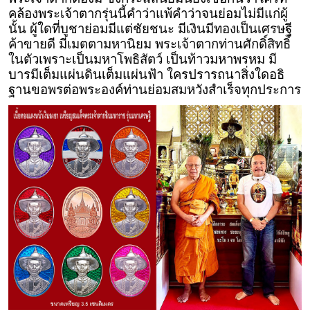
คล้องพระเจ้าตากรุ่นนี้คำว่าแพ้คำว่าจนย่อมไม่มีแก่ผู้
นั้น ผู้ใดที่บูชาย่อมมีแต่ชัยชนะ มีเงินมีทองเป็นเศรษฐี
ค้าขายดี มีเมตตามหานิยม พระเจ้าตากท่านศักดิ์สิทธิ์
ในตัวเพราะเป็นมหาโพธิสัตว์ เป็นท้าวมหาพรหม มี
บารมีเต็มแผ่นดินเต็มแผ่นฟ้า ใครปรารถนาสิ่งใดอธิ
ฐานขอพรต่อพระองค์ท่านย่อมสมหวังสำเร็จทุกประการ