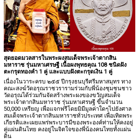
สุดยอดมวลสารในพระผงสมเด็จพระเจ้าตากสิน
มหาราช รุ่นมหาเศรษฐี เนื้อผงพุทธคุณ 108 ชนิดฝัง
ตะกรุดทองคำ 1 คู่ และแบบฝังตะกรุดเงิน 1 คู่
เนื่องในวาระครบ ๒๕๕ ปีกรุงธนบุรีศรีมหาสมุทร ทาง
คณะสงฆ์วัดอรุณราชวรารามร่วมกับพี่น้องชุมชนชาว
วัดอรุณได้ร่วมกันจัดสร้างพระผงของขวัญสมเด็จ
พระเจ้าตากสินมหาราช รุ่นมหาเศรษฐี ขึ้นจำนวน
50,000 เหรียญ เพื่อแจกฟรีโดยมิมีมูลค่าใดๆไปยังศาล
สมเด็จพระเจ้าตากสินมหาราชทั่วประเทศ เพื่อเทิดพระ
เกียรติและเผยแพร่พระบารมีของพระองค์ท่านให้คงอยู่
คู่แผ่นดินไทย คงอยู่ในจิตใจของพี่น้องคนไทยทั้งแผ่น
ดิน