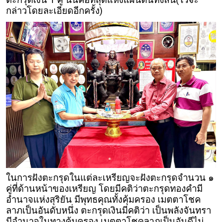
กล่าวโดยละเอียดอีกครั้ง)
ในการฝังตะกรุดในแต่ละเหรียญจะฝังตะกรุดจำนวน ๑
คู่ที่ด้านหน้าของเหรียญ โดยมีคติว่าตะกรุดทองคำมี
อำนาจแห่งสุริยัน มีพุทธคุณทั้งคุ้มครอง เมตตาโชค
ลาภเป็นอันดับหนึ่ง ตะกรุดเงินมีคติว่า เป็นพลังจันทรา
มีอำนาจในทางคุ้มครอง เมตตาโชคลาภเป็นอันดีไม่