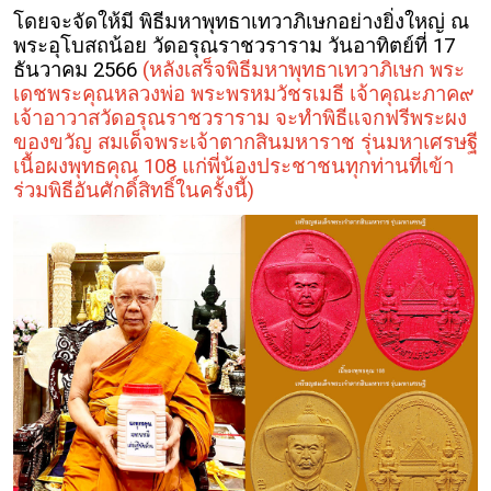
โดยจะจัดให้มี พิธีมหาพุทธาเทวาภิเษกอย่างยิ่งใหญ่ ณ
พระอุโบสถน้อย วัดอรุณราชวราราม วันอาทิตย์ที่ 17
ธันวาคม 2566
(หลังเสร็จพิธีมหาพุทธาเทวาภิเษก พระ
เดชพระคุณหลวงพ่อ พระพรหมวัชรเมธี เจ้าคุณะภาค๙
เจ้าอาวาสวัดอรุณราชวราราม จะทำพิธีแจกฟรีพระผง
ของขวัญ สมเด็จพระเจ้าตากสินมหาราช รุ่นมหาเศรษฐี
เนื้อผงพุทธคุณ 108
แก่พี่น้องประชาชนทุกท่านที่เข้า
ร่วมพิธีอันศักดิ์สิทธิ์ในครั้งนี้)