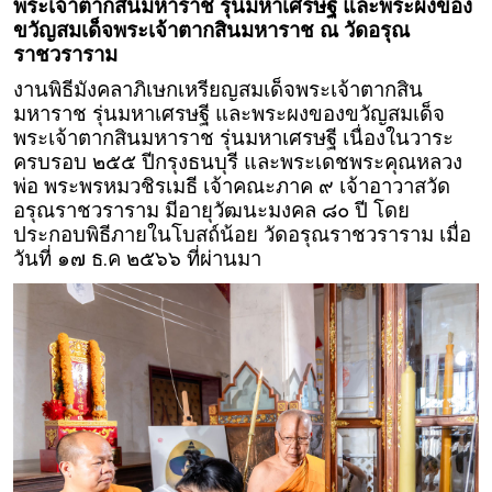
พระเจ้าตากสินมหาราช รุ่นมหาเศรษฐี และพระผงของ
ขวัญสมเด็จพระเจ้าตากสินมหาราช ณ วัดอรุณ
ราชวราราม
งานพิธีมังคลาภิเษกเหรียญสมเด็จพระเจ้าตากสิน
มหาราช รุ่นมหาเศรษฐี และพระผงของขวัญสมเด็จ
พระเจ้าตากสินมหาราช รุ่นมหาเศรษฐี เนื่องในวาระ
ครบรอบ ๒๕๕ ปีกรุงธนบุรี และพระเดชพระคุณหลวง
พ่อ พระพรหมวชิรเมธี เจ้าคณะภาค ๙ เจ้าอาวาสวัด
อรุณราชวราราม มีอายุวัฒนะมงคล ๘๐ ปี โดย
ประกอบพิธีภายในโบสถ์น้อย วัดอรุณราชวราราม เมื่อ
วันที่ ๑๗ ธ.ค ๒๕๖๖ ที่ผ่านมา