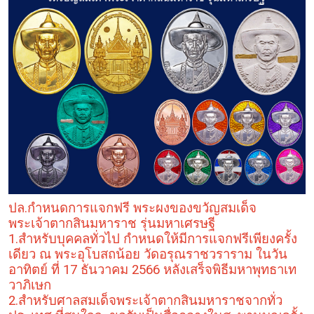
ปล.กำหนดการแจกฟรี พระผงของขวัญสมเด็จ
พระเจ้าตากสินมหาราช รุ่นมหาเศรษฐี
1.สำหรับบุคคลทั่วไป กำหนดให้มีการแจกฟรีเพียงครั้ง
เดียว ณ พระอุโบสถน้อย วัดอรุณราชวราราม ในวัน
อาทิตย์ ที่ 17 ธันวาคม 2566 หลังเสร็จพิธีมหาพุทธาเท
วาภิเษก
2.สำหรับศาลสมเด็จพระเจ้าตากสินมหาราชจากทั่ว