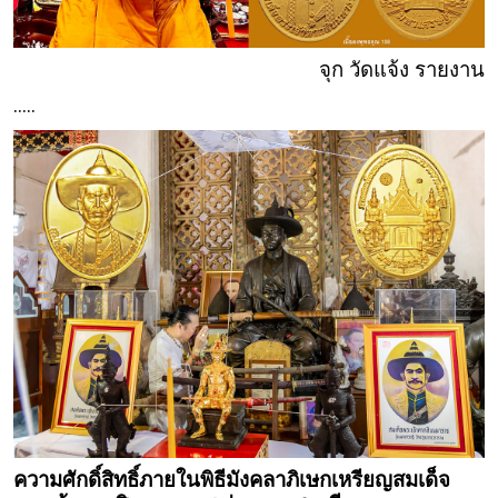
จุก วัดแจ้ง รายงาน
.....
ความศักดิ์สิทธิ์ภายในพิธีมังคลาภิเษกเหรียญสมเด็จ