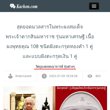
Close
สุดยอดมวลสารในพระผงสมเด็จ
พระเจ้าตากสินมหาราช รุ่นมหาเศรษฐี เนื้อ
Home
ผงพุทธคุณ 108 ชนิดฝังตะกรุดทองคำ 1 คู่
ข่าว
และแบบฝังตะกรุดเงิน 1 คู่
กะฉ่อนพระเครื่อง
วัตถุมงคลคณาจารย์ รุ่นต่างๆ
วาไรตี้
Webmaster
2023-07-09 18:28:38
833
ไลฟ์สไตล์
สังคมออนไลน์