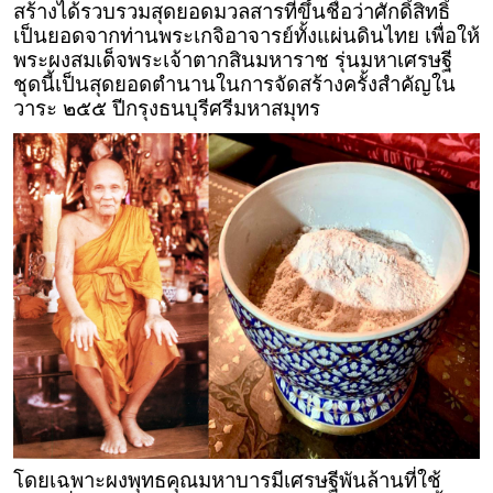
สร้างได้รวบรวมสุดยอดมวลสารที่ขึ้นชื่อว่าศักดิ์สิทธิ์
เป็นยอดจากท่านพระเกจิอาจารย์ทั้งแผ่นดินไทย เพื่อให้
พระผงสมเด็จพระเจ้าตากสินมหาราช รุ่นมหาเศรษฐี
ชุดนี้เป็นสุดยอดตำนานในการจัดสร้างครั้งสำคัญใน
วาระ ๒๕๕ ปีกรุงธนบุรีศรีมหาสมุทร
โดยเฉพาะผงพุทธคุณมหาบารมีเศรษฐีพันล้านที่ใช้