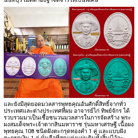
นนทบุรี เมตตาอธิฐาจิตจารให้เป็นพิเศษ
และยังมีสุดยอดมวลสารพุทธคุณอันศักดิ์สิทธิ์จากทั่ว
ประเทศและต่างประเทศที่ผม อาจารย์ไก่ ทิพย์จักร ได้
รวบรวมมาเป็นเชื้อชนวนมวลสารในการจัดสร้าง พระ
ผงสมเด็จพระเจ้าตากสินมหาราช รุ่นมหาเศรษฐี เนื้อผง
พุทธคุณ 108 ชนิดฝังตะกรุดทองคำ 1 คู่ และแบบฝัง
ตะกรุดเงิน 1 คู่ นั่นคือที่สุดแห่งแผ่นดินทั้งสิ้น(ไว้จะ