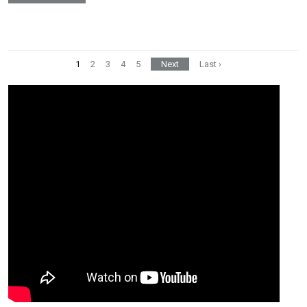
1
2
3
4
5
Next
Last ›