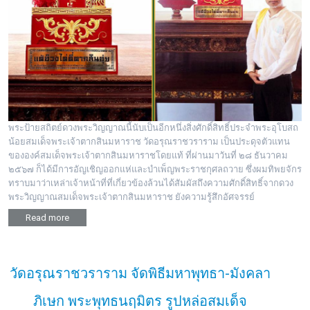
พระป้ายสถิตย์ดวงพระวิญญาณนี้นับเป็นอีกหนึ่งสิ่งศักดิ์สิทธิ์ประจำพระอุโบสถ
น้อยสมเด็จพระเจ้าตากสินมหาราช วัดอรุณราชวราราม เป็นประดุจตัวแทน
ขององค์สมเด็จพระเจ้าตากสินมหาราชโดยแท้ ที่ผ่านมาวันที่ ๒๘ ธันวาคม
๒๕๖๗ ก็ได้มีการอัญเชิญออกแห่และบำเพ็ญพระราชกุศลถวาย ซึ่งผมทิพยจักร
ทราบมาว่าเหล่าเจ้าหน้าที่ที่เกี่ยวข้องล้วนได้สัมผัสถึงความศักดิ์สิทธิ์จากดวง
พระวิญญาณสมเด็จพระเจ้าตากสินมหาราช ยังความรู้สึกอัศจรรย์
Read more
วัดอรุณราชวราราม จัดพิธีมหาพุทธา-มังคลา
ภิเษก พระพุทธนฤมิตร รูปหล่อสมเด็จ