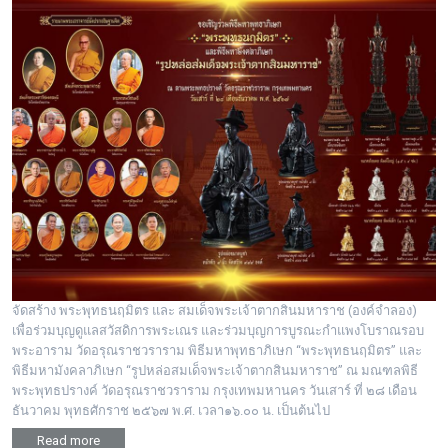
จัดสร้าง พระพุทธนฤมิตร และ สมเด็จพระเจ้าตากสินมหาราช (องค์จำลอง)
เพื่อร่วมบุญดูแลสวัสดิการพระเณร และร่วมบุญการบูรณะกำแพงโบราณรอบ
พระอาราม วัดอรุณราชวราราม พิธีมหาพุทธาภิเษก “พระพุทธนฤมิตร” และ
พิธีมหามังคลาภิเษก “รูปหล่อสมเด็จพระเจ้าตากสินมหาราช” ณ มณฑลพิธี
พระพุทธปรางค์ วัดอรุณราชวราราม กรุงเทพมหานคร วันเสาร์ ที่ ๒๘ เดือน
ธันวาคม พุทธศักราช ๒๕๖๗ พ.ศ. เวลา๑๖.๐๐ น. เป็นต้นไป
Read more