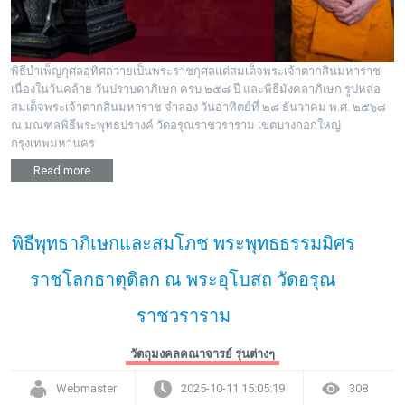
พิธีบำเพ็ญกุศลอุทิศถวายเป็นพระราชกุศลแด่สมเด็จพระเจ้าตากสินมหาราช
เนื่องในวันคล้าย วันปราบดาภิเษก ครบ ๒๕๘ ปี และพิธีมังคลาภิเษก รูปหล่อ
สมเด็จพระเจ้าตากสินมหาราช จำลอง วันอาทิตย์ที่ ๒๘ ธันวาคม พ.ศ. ๒๕๖๘
ณ มณฑลพิธีพระพุทธปรางค์ วัดอรุณราชวราราม เขตบางกอกใหญ่
กรุงเทพมหานคร
Read more
พิธีพุทธาภิเษกและสมโภช พระพุทธธรรมมิศร
ราชโลกธาตุดิลก ณ พระอุโบสถ วัดอรุณ
ราชวราราม
วัตถุมงคลคณาจารย์ รุ่นต่างๆ
Webmaster
2025-10-11 15:05:19
308