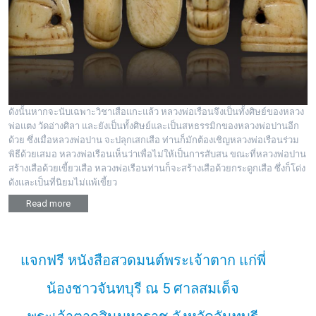
ดังนั้นหากจะนับเฉพาะวิชาเสือแกะแล้ว หลวงพ่อเรือน​จึงเป็นทั้งศิษย์ของหลวง
พ่อแตง วัดอ่างศิลา และยังเป็นทั้งศิษย์และเป็นสหธรรมิก​ของหลวงพ่อปานอีก
ด้วย ซึ่งเมื่อหลวงพ่อปาน​ จะปลุกเสกเสือ ท่านก็มักต้องเชิญหลวงพ่อเรือนร่วม
พิธีด้วยเสมอ หลวงพ่อเรือน​เห็นว่าเพื่อไม่ให้เป็นการสับสน ขณะที่หลวงพ่อปาน​
สร้างเสือด้วยเขี้ยวเสือ หลวงพ่อเรือน​ท่านก็จะสร้างเสือด้วย​กระดูกเสือ ซึ่งก็โด่ง
ดัง​และเป็นที่นิยมไม่แพ้เขี้ยว
Read more
แจกฟรี หนังสือสวดมนต์พระเจ้าตาก แก่พี่
น้องชาวจันทบุรี ณ 5 ศาลสมเด็จ