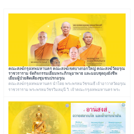
คณะสงฆ์กรุงเทพมหานคร คณะสงฆ์เขตบางกอกใหญ่ คณะสงฆ์วัดอรุณ
ราชวราราม จัดกิจกรรมเยี่ยมพระภิกษุอาพาธ และมอบชุดถุงยังชีพ
เยี่ยมผู้ป่วยติดเตียงชุมชนปรกอรุณ
คณะสงฆ์กรุงเทพมหานคร นำโดย พระพรหมวัชรเมธี เจ้าอาวาสวัดอรุณ
ราชวราราม พระพรหมวัชรวิมลมุนี วิ. เจ้าคณะกรุงเทพมหานคร พระ
เทพวชิรปัญโญภาส เจ้าคณะเขตบางกอกใหญ่ เจ้าอาวาสวัดชิโนรสาราม
และ พระราชวชิรรัตนาภรณ์ ดร. (ชุมพร นิติสาโร) เจ้าคณะแขวงวัด
อรุณ, รองวัดอรุณราชวราราม นายเกียรติวิสุทธิ์ เพ็ชรหมื่นไวย ผู้อำนวย
การเขตบางกอกใหญ่ จัดโครงการเยี่ยมพระภิกษุอาพาธในเขต
บางกอกใหญ่ และเยี่ยม/มอบถุงยัง