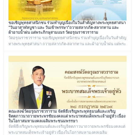
ขอเชิญพุทธศาสนิกชน ร่วมทำบุญเนื่องในวันสำคัญทางพระพุทธศาสนา
“วันอาสาฬหบูชา และ วันเข้าพรรษา”ถวายสลากภัต-สลากทาน และ
ผ้าอาบน้ำฝน แด่พระภิกษุสามเณร วัดอรุณราชวราราม
วัดอรุณราชวราราม ขอเชิญพุทธศาสนิกชน ร่วมทำบุญเนื่องในวันสำคัญ
ทางพระพุทธศาสนา ถวายสลากภัต-สลากทาน และผ้าอาบน้ำฝน แด่พระ
ภิกษุสามเณร วัดอรุณราชวราราม ๑๓๖ รูป วันพฤหัสบดี ที่ ๓๐ กรกฎาคม
พ.ศ. ๒๕๖๙ เวลา ๑๒.๐๐ น. ณ พระวิหาร วัดอรุณราชวราราม
กรุงเทพมหานคร
คณะสงฆ์วัดอรุณราชวราราม จัดพิธีเจริญพระพุทธมนต์และเจริญ
จิตตภาวนาถวายพระพรชัยมงคลแด่ พระบาทสมเด็จพระเจ้าอยู่หัว เนื่อง
ในโอกาสมหามงคลเฉลิมพระชนมพรรษา
จัดพิธีเจริญพระพุทธมนต์และเจริญจิตตภาวนาถวายพระพรชัยมงคลแด่
พระบาทสมเด็จพระเจ้าอยู่หัว เนื่องในโอกาสมหามงคลเฉลิม