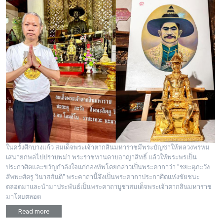
ในครั้งศึกบางแก้ว สมเด็จพระเจ้าตากสินมหาราชมีพระบัญชาให้หลวงพรหม
เสนายกพลไปปราบพม่า พระราชทานดาบอาญาสิทธิ์ แล้วให้พระพรเป็น
ประกาศิตและขวัญกำลังใจแก่กองทัพโดยกล่าวเป็นพระคาถาว่า "ชยะตุภะวัง
สัพพะศัตรู วินาสสันติ" พระคาถานี้จึงเป็นพระคาถาประกาศิตแห่งชัยชนะ
ตลอดมาและนำมาประพันธ์เป็นพระคาถาบูชาสมเด็จพระเจ้าตากสินมหาราช
มาโดยตลอด
Read more