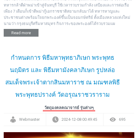
ทหารกล้าตีฝ่าพม่าเข้าสู่จันทบุรี ใช้เวลารวบรวมกำลัง เสบียงและการต่อเรือ
เพียง 7 เดือนก็เข้าตีพม่ากู้เอกราชชาติสยามกลับมาได้ ทหารหาญและ
ประชาชนต่างพร้อมใจยกพระองค์ขึ้นเป็นจอมกษัตริย์ ตั้งเมืองหลวงแห่งใหม่
นามว่า กรุงธนบุรีศรีมหาสมุทร กิจภาระของพระองค์ได้รวบรวมแผ
Read more
กำหนดการ พิธีมหาพุทธาภิเษก พระพุทธ
นฤมิตร และ พิธีมหามังคลาภิเษก รูปหล่อ
สมเด็จพระเจ้าตากสินมหาราช ณ มณฑลพิธี
พระพุทธปรางค์ วัดอรุณราชวราราม
วัตถุมงคลคณาจารย์ รุ่นต่างๆ
Webmaster
2024-12-08 00:49:45
695