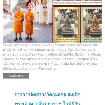
พระดอทกะฉ่อน
กะฉ่อนช้อปปิ้ง
ติดต่อ
โดย พระเดชพระคุณหลวงพ่อ พระพรหมวัชรเมธี กรรมการมหาเถรสมาคม
ท่านต้องการสร้างภาพพระพิมลธรรม (นาค สุมนนาโค) อดีตเจ้าอาวาสวัด
อรุณราชวราราม รูปที่ ๑๐ (สำเนาจากฟิล์มแท้) ชุดนี้ขึ้น เพื่อเป็นการระลึกคุณ
งามความดีของพระเดชพระคุณหลวงพ่อ พระพิมลธรรม (นาค สุมนนาโค)
อดีตเจ้าอาวาสวัดอรุณราชวราราม รูปที่ ๑๐ และเพื่อเป็นระลึกในการบูรณะ
ปฏิสังขรณ์ถนนโบราณหมดทั้งพระอาราม
Read more
รายการจัดสร้างวัตถุมงคล สมเด็จ
พระเจ้าตากสินมหาราช ในพิธีวัน