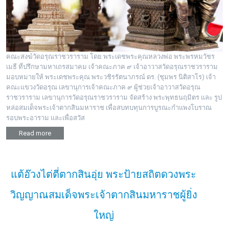
คณะสงฆ์วัดอรุณราชวราราม โดย พระเดชพระคุณหลวงพ่อ พระพรหมวัชร
เมธี ที่ปรึกษามหาเถรสมาคม เจ้าคณะภาค ๙ เจ้าอาวาสวัดอรุณราชวราราม
มอบหมายให้ พระเดชพระคุณ พระวชิรรัตนาภรณ์ ดร. (ชุมพร นิติสาโร) เจ้า
คณะแขวงวัดอรุณ เลขานุการเจ้าคณะภาค ๙ ผู้ช่วยเจ้าอาวาสวัดอรุณ
ราชวราราม เลขานุการวัดอรุณราชวราราม จัดสร้าง พระพุทธนฤมิตร และ รูป
หล่อสมเด็จพระเจ้าตากสินมหาราช เพื่อสบทบทุนการบูรณะกำแพงโบราณ
รอบพระอาราม และเพื่อสวัส
Read more
แต้อ๊วงไต่ตี่ตากสินอุ่ย พระป้ายสถิตดวงพระ
วิญญาณสมเด็จพระเจ้าตากสินมหาราชผู้ยิ่ง
ใหญ่