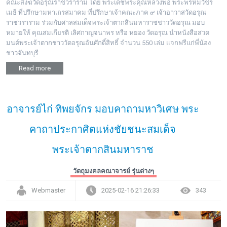
คณะสงฆ์วัดอรุณราชวราราม โดย พระเดชพระคุณหลวงพ่อ พระพรหมวัชร
เมธี ที่ปรึกษามหาเถรสมาคม ที่ปรึกษาเจ้าคณะภาค ๙ เจ้าอาวาสวัดอรุณ
ราชวราราม ร่วมกับศาลสมเด็จพระเจ้าตากสินมหาราชชาววัดอรุณ มอบ
หมายให้ คุณสมเกียรติ เลิศกาญจนาพร หรือ หยอง วัดอรุณ นำหนังสือสวด
มนต์พระเจ้าตากชาววัดอรุณอันศักดิ์สิทธิ์ จำนวน 550 เล่ม แจกฟรีแก่พี่น้อง
ชาวจันทบุรี
Read more
อาจารย์ไก่ ทิพยจักร มอบคาถามหาวิเศษ พระ
คาถาประกาศิตแห่งชัยชนะสมเด็จ
พระเจ้าตากสินมหาราช
วัตถุมงคลคณาจารย์ รุ่นต่างๆ
Webmaster
2025-02-16 21:26:33
343