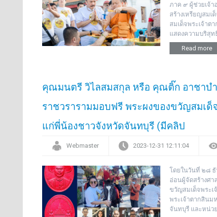
ภาค ๙ ผู้ช่วยเจ
สร้างเหรียญสมเด
สมเด็จพระเจ้าตาก
แสดงความบริสุทธิ
Read more
คุณมนตรี วิไลสมสกุล หรือ คุณติ๊ก อาชา
ราชวรารามมอบฟรี พระผงของขวัญสมเด็จพ
แก่พี่น้องชาวจังหวัดจันทบุรี (มีคลิป
Webmaster
2023-12-31 12:11:04
โดยในวันที่ ๒๘ ธ
อ่อนผู้จัดสร้างศ
ขวัญสมเด็จพระเจ
พระเจ้าตากสินมห
จันทบุรี และหน่ว