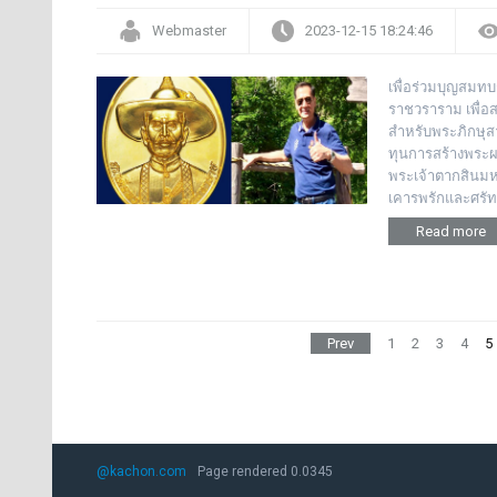
Webmaster
2023-12-15 18:24:46
เพื่อร่วมบุญสมท
ราชวราราม เพื่อ
สำหรับพระภิกษุ
ทุนการสร้างพระ
พระเจ้าตากสินมห
เคารพรักและศรั
Read more
Prev
1
2
3
4
5
@kachon.com
Page rendered 0.0345