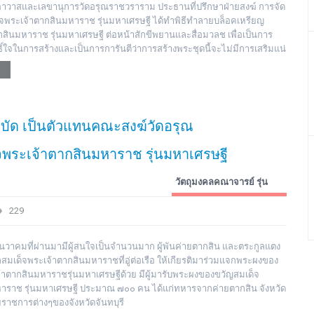
้าอาวาสและเลขานุการวัดอรุณราชวราราม ประธานที่ปรึกษาฝ่ายสงฆ์ การจัด
็จพระเจ้าตากสินมหาราช รุ่นมหาเศรษฐี ได้ทำพิธีทำลายบล็อคเหรียญ
สินมหาราช รุ่นมหาเศรษฐี ต่อหน้าสักขีพยานและสื่อมวลช เพื่อเป็นการ
์ใจในการสร้างและเป็นการการันตีว่าการสร้างพระชุดนี้จะไม่มีการเสริมแน่
บำบัด เป็นตัวแทนคณะสงฆ์วัดอรุณ
ระเจ้าตากสินมหาราช รุ่นมหาเศรษฐี
วัตถุมงคลคณาจารย์ รุ่น
ต่างๆ
229
ันวาคมที่ผ่านมามีผู้สนใจเป็นจำนวนมาก ผู้พันค่ายตากสิน และตระกูลแตง
าลสมเด็จพระเจ้าตากสินมหาราชที่อู่ต่อเรือ ให้เกียรติมาร่วมแจกพระผงของ
้าตากสินมหาราชรุ่นมหาเศรษฐีด้วย มีผู้มารับพระผงของขวัญสมเด็จ
าราช รุ่นมหาเศรษฐี ประมาณ ๗๐๐ คน ได้แก่ทหารจากค่ายตากสิน จังหวัด
ยราชการต่างๆของจังหวัดจันทบุรี