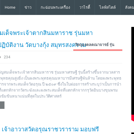
Home
ข่าว
กะฉ่อนพระเครื่อง
วาไรตี้
ไลฟ์สไตล์
สังค
มเด็จพระเจ้าตากสินมหาราช รุ่นมหา
ปฏิบัติงาน วัดบางกุ้ง สมุทรสงคราม
วัตถุมงคลคณาจารย์ รุ่น
ต่างๆ
234
สมเด็จพระเจ้าตากสินมหาราช รุ่นมหาเศรษฐี รุ่นนี้สร้างขึ้นจากมวลสาร
พระพุทธคุณสูงยิ่ง เป็นผงพระพุทธคุณมหาบารมีเศรษฐีพันล้าน โดยผงพระพุทธ
สารจากพระสมเด็จวัดอรุณ ปี ๒๕๐๙ ซึ่งในใบฝอยการสร้างระบุว่าเป็นการนำ
ี่แตกหักจากวัดระฆังและผงพระสมเด็จที่แตกหักจากกรุวัดอินบางขุนพรม
เข้มข้นหนาแน่นที่สุดในประวัติศาสตร์
ี เจ้าอาวาสวัดอรุณราชวราราม มอบฟรี