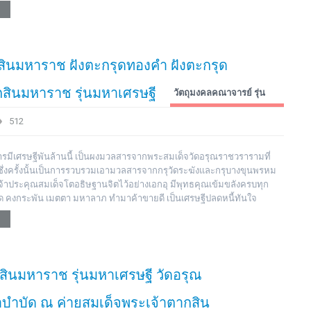
สินมหาราช ฝังตะกรุดทองคำ ฝังตะกรุด
สินมหาราช รุ่นมหาเศรษฐี
วัตถุมงคลคณาจารย์ รุ่น
ต่างๆ
512
มีเศรษฐีพันล้านนี้ เป็นผงมวลสารจากพระสมเด็จวัดอรุณราชวรารามที่
ซึ่งครั้งนั้นเป็นการรวบรวมเอามวลสารจากกรุวัดระฆังและกรุบางขุนพรหม
่เจ้าประคุณสมเด็จโตอธิษฐานจิตไว้อย่างเอกอุ มีพุทธคุณเข้มขลังครบทุก
าด คงกระพัน เมตตา มหาลาภ ทำมาค้าขายดี เป็นเศรษฐีปลดหนี้ทันใจ
ินมหาราช รุ่นมหาเศรษฐี วัดอรุณ
ชาบำบัด ณ ค่ายสมเด็จพระเจ้าตากสิน