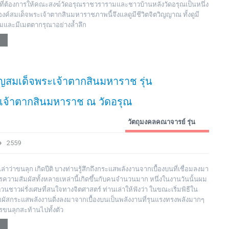
ี่ต้องการให้คณะสงฆ์วัดอรุณราชวรารามและชาวบ้านหลังวัดอรุณเป็นหนึ่ง
งค์สมเด็จพระเจ้าตากสินมหาราชภาพนี้จึงแลดูมีชีวิตจิตวิญญาณ ทั้งดูมี
และมีเมตตากรุณาอย่างล้ำลึก
ียญสมเด็จพระเจ้าตากสินมหาราช รุ่น
เจ้าตากสินมหาราช ณ วัดอรุณ
วัตถุมงคลคณาจารย์ รุ่น
ต่างๆ
2559
าว่าขนลุก เกิดปีติ บางท่านรู้สึกถึงกระแสพลังงานจากเบื้องบนที่เชื่อมลงมา
ความสัมผัสทั้งหลายเหล่านี้เกิดขึ้นกับคนจำนวนมาก หนึ่งในงานวันนั้นผม
นชาวฝรั่งเศษที่สนใจทางจิตศาสตร์ ท่านเล่าให้ฟังว่า ในขณะเริ่มพิธีใน
มผัสกระแสพลังงานดิ่งลงมาจากเบื้องบนเป็นพลังงานที่รุนแรงทรงพลังมากๆ
ารขนลุกสะท้านไปทั้งตัว