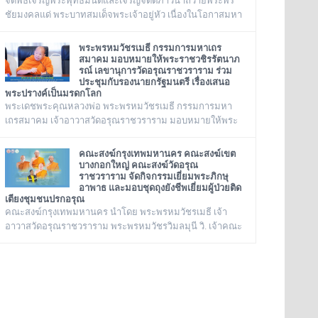
จัดพิธีเจริญพระพุทธมนต์และเจริญจิตตภาวนาถวายพระพร
ชัยมงคลแด่ พระบาทสมเด็จพระเจ้าอยู่หัว เนื่องในโอกาสมหา
มงคลเฉลิมพระชนมพรรษา ๒๘ กรกฎาคม ๒๕๖๙ ณ พระ
อุโบสถ วัดอรุณราชวราราม กรุงเทพเทพมหานครในวันอังคาร
พระพรหมวัชรเมธี กรรมการมหาเถร
ที่ ๒๘ กรกฎาคม ๒๕๖๙
สมาคม มอบหมายให้พระราชวชิรรัตนาภ
รณ์ เลขานุการวัดอรุณราชวราราม ร่วม
ประชุมกับรองนายกรัฐมนตรี เรื่องเสนอ
พระปรางค์เป็นมรดกโลก
พระเดชพระคุณหลวงพ่อ พระพรหมวัชรเมธี กรรมการมหา
เถรสมาคม เจ้าอาวาสวัดอรุณราชวราราม มอบหมายให้พระ
ราชวชิรรัตนาภรณ์ เลขานุการวัดอรุณราชวราราม และคณะ
ร่วมประชุมกับรองนายกรัฐมนตรี เรื่องเสนอพระปรางค์เป็น
คณะสงฆ์กรุงเทพมหานคร คณะสงฆ์เขต
มรดกโลก ณ ทำเนียบรัฐบาล
บางกอกใหญ่ คณะสงฆ์วัดอรุณ
ราชวราราม จัดกิจกรรมเยี่ยมพระภิกษุ
อาพาธ และมอบชุดถุงยังชีพเยี่ยมผู้ป่วยติด
เตียงชุมชนปรกอรุณ
คณะสงฆ์กรุงเทพมหานคร นำโดย พระพรหมวัชรเมธี เจ้า
อาวาสวัดอรุณราชวราราม พระพรหมวัชรวิมลมุนี วิ. เจ้าคณะ
กรุงเทพมหานคร พระราชปัญญารังษี เจ้าคณะเขต
บางกอกใหญ่ เจ้าอาวาสวัดชิโนรสาราม และ พระราชวชิรรัต
นาภรณ์ ดร. (ชุมพร นิติสาโร) เจ้าคณะแขวงวัดอรุณ,
เลขานุการวัดอรุณราชวราราม นายเกียรติวิสุทธิ์ เพ็ชรหมื่น
ไวย ผู้อำนวยการเขตบางกอกใหญ่ จัดโครงการเยี่ยมพระภิกษุ
อาพาธในเขตบางกอกใหญ่ และเยี่ยม/มอบถุงยังชีพผู้