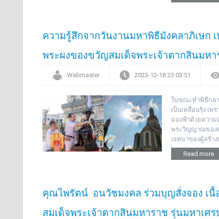
ความรู้สึกจากวันงานมหาพิธีมังคลาภิเษก
พระผงของขวัญสมเด็จพระเจ้าตากสินมหาร
Webmaster
2023-12-18 23:03:51
ในขณะทำพิธีกลางแ
เป็นเหลือบรุ้ง เ
มองฟ้าด้วยความอั
พระวิญญาณของสมเ
เจตนาของผู้สร้า
Read more
คุณไพรัตน์ อนวัชมงคล ร่วมบุญสั่งจอง เน
สมเด็จพระเจ้าตากสินมหาราช รุ่นมหาเศรษฐ