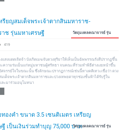
 เหรียญสมเด็จพระเจ้าตากสินมหาราช-
าช รุ่นมหาเศรษฐี
วัตถุมงคลคณาจารย์ รุ่น
ต่างๆ
419
สงแดดเจิดจ้า บังเกิดเมฆจับดวงสุริยาให้เห็นเป็นฉัพพรรณรังสีปรากฏขึ้น
พราะความร่มเย็นแก่หมู่มหาชนผู้ศรัทธา จนคณะที่ร่วมทำพิธีต่างเงยหน้าขึ้น
ศจรรย์ใจในขณะนั้น ซึ่งลักษณะปรากฏการณ์เช่นนี้ทางคติเทวะเชื่อว่า ดวง
ด็จพระเจ้าตากสินมหาราชและปวงเทพยดาทุกช่องชั้นฟ้าได้รับรู้ใน
งและมาร่วมอนุโมทนา
ื้อทองคำ ขนาด 3.5 เซนติเมตร เหรียญ
ี เป็นเงินร่วมทำบุญ 75,000 บาท
วัตถุมงคลคณาจารย์ รุ่น