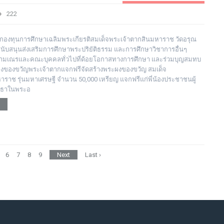
ต่างๆ
222
บกองทุนการศึกษาเฉลิมพระเกียรติสมเด็จพระเจ้าตากสินมหาราช วัดอรุณ
สนับสนุนส่งเสริมการศึกษาพระปริยัติธรรม และการศึกษาวิชาการอื่นๆ
สามเณรและคณะบุคคลทั่วไปที่ด้อยโอกาสทางการศึกษา และร่วมบุญสมทบ
ผงของขวัญพระเจ้าตากแจกฟรีจัดสร้างพระผงของขวัญ สมเด็จ
าราช รุ่นมหาเศรษฐี จำนวน 50,000 เหรียญ แจกฟรีแก่พี่น้องประชาชนผู้
ทธาในพระอ
6
7
8
9
Next
Last ›