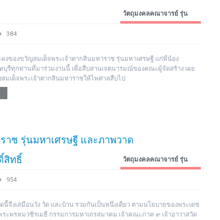
วัตถุมงคลคณาจารย์ รุ่น
ต่างๆ
384
งของขวัญสมเด็จพระเจ้าตากสินมหาราช รุ่นมหาเศรษฐี แก่พี่น้อง
รีทุกท่านที่มาร่วมงานนี้ เพื่อสืบสานเจตนารมณ์ของคณะผู้จัดสร้าง เผย
งสมเด็จพระเจ้าตากสินมหาราชให้ไพศาลสืบไป
าราช รุ่นมหาเศรษฐี และภาพวาด
ิทธิ์
วัตถุมงคลคณาจารย์ รุ่น
ต่างๆ
954
นี้จึงเสมือนวัง วัด และบ้าน รวมกันเป็นหนึ่งเดียว ตามนโยบายของพระเดช
พระพรหมวชิรเมธี กรรมการมหาเถรสมาคม เจ้าคณะภาค ๙ เจ้าอาวาสวัด