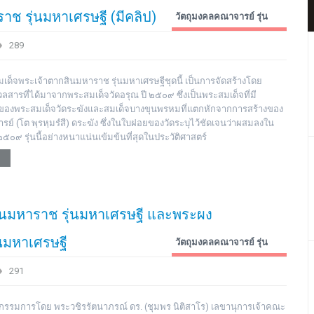
 รุ่นมหาเศรษฐี (มีคลิป)
วัตถุมงคลคณาจารย์ รุ่น
ต่างๆ
289
ด็จพระเจ้าตากสินมหาราช รุ่นมหาเศรษฐีชุดนี้ เป็นการจัดสร้างโดย
ารที่ได้มาจากพระสมเด็จวัดอรุณ ปี ๒๕๐๙ ซึ่งเป็นพระสมเด็จที่มี
องพระสมเด็จวัดระฆังและสมเด็จบางขุนพรหมที่แตกหักจากการสร้างของ
ย์ (โต พฺรหฺมรํสี) ดระฆัง ซึ่งในใบฝอยของวัดระบุไว้ชัดเจนว่าผสมลงใน
๒๕๐๙ รุ่นนี้อย่างหนาแน่นเข้มข้นที่สุดในประวัติศาสตร์
สินมหาราช รุ่นมหาเศรษฐี และพระผง
นมหาเศรษฐี
วัตถุมงคลคณาจารย์ รุ่น
ต่างๆ
291
รรมการโดย พระวชิรรัตนาภรณ์ ดร. (ชุมพร นิติสาโร) เลขานุการเจ้าคณะ