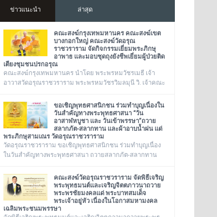
ข่าวแนะนำ
ล่าสุด
คณะสงฆ์กรุงเทพมหานคร คณะสงฆ์เขต
บางกอกใหญ่ คณะสงฆ์วัดอรุณ
ราชวราราม จัดกิจกรรมเยี่ยมพระภิกษุ
อาพาธ และมอบชุดถุงยังชีพเยี่ยมผู้ป่วยติด
เตียงชุมชนปรกอรุณ
คณะสงฆ์กรุงเทพมหานคร นำโดย พระพรหมวัชรเมธี เจ้า
อาวาสวัดอรุณราชวราราม พระพรหมวัชรวิมลมุนี วิ. เจ้าคณะ
กรุงเทพมหานคร พระเทพวชิรปัญโญภาส เจ้าคณะเขต
บางกอกใหญ่ เจ้าอาวาสวัดชิโนรสาราม และ พระราชวชิรรัต
ขอเชิญพุทธศาสนิกชน ร่วมทำบุญเนื่องใน
นาภรณ์ ดร. (ชุมพร นิติสาโร) เจ้าคณะแขวงวัดอรุณ, รองวัด
วันสำคัญทางพระพุทธศาสนา “วัน
อาสาฬหบูชา และ วันเข้าพรรษา”ถวาย
อรุณราชวราราม นายเกียรติวิสุทธิ์ เพ็ชรหมื่นไวย ผู้อำนวย
สลากภัต-สลากทาน และผ้าอาบน้ำฝน แด่
การเขตบางกอกใหญ่ จัดโครงการเยี่ยมพระภิกษุอาพาธในเขต
พระภิกษุสามเณร วัดอรุณราชวราราม
บางกอกใหญ่ และเยี่ยม/มอบถุงยัง
วัดอรุณราชวราราม ขอเชิญพุทธศาสนิกชน ร่วมทำบุญเนื่อง
ในวันสำคัญทางพระพุทธศาสนา ถวายสลากภัต-สลากทาน
และผ้าอาบน้ำฝน แด่พระภิกษุสามเณร วัดอรุณราชวราราม
๑๓๖ รูป วันพฤหัสบดี ที่ ๓๐ กรกฎาคม พ.ศ. ๒๕๖๙ เวลา ๑๒.๐๐
คณะสงฆ์วัดอรุณราชวราราม จัดพิธีเจริญ
น. ณ พระวิหาร วัดอรุณราชวราราม กรุงเทพมหานคร
พระพุทธมนต์และเจริญจิตตภาวนาถวาย
พระพรชัยมงคลแด่ พระบาทสมเด็จ
พระเจ้าอยู่หัว เนื่องในโอกาสมหามงคล
เฉลิมพระชนมพรรษา