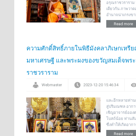
อรุณราชวราราม ท
เดียวกัน ภาพวาดอ
อำนาจน่าเกรงขาม
Read more
ความศักดิ์สิทธิ์ภายในพิธีมังคลาภิเษกเหร
มหาเศรษฐี และพระผงของขวัญสมเด็จพระ
ราชวราราม
Webmaster
2023-12-20 15:46:34
และอีกหลายท่านเล่
สู่ปริมณฑล อาการ
เชิญอาจารย์อองตว
โบสถ์น้อย ท่านสั
ซึ่งทำให้เกิดอาก
Read more